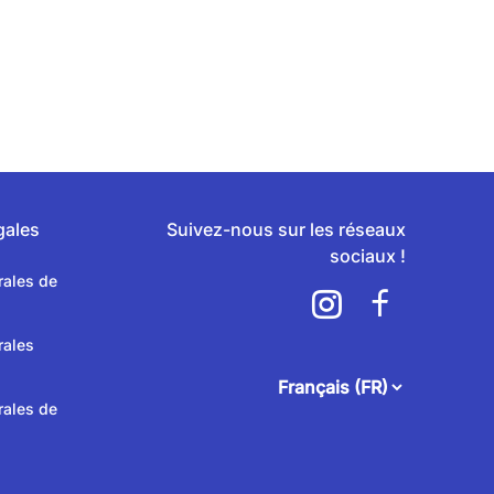
gales
Suivez-nous sur les réseaux
sociaux !
rales de
rales
attendee.footer.language.
rales de