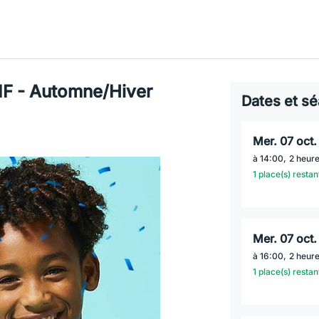
 - Automne/Hiver
Dates et sé
mer. 07 oct
à
14:00
,
2 heur
1 place(s) restan
mer. 07 oct
à
16:00
,
2 heur
1 place(s) restan