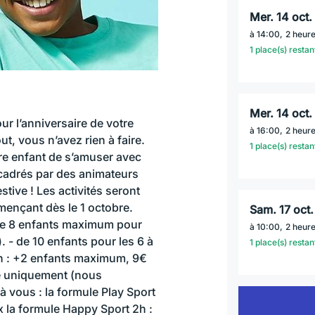
mer. 14 oct
à
14:00
,
2 heur
1 place(s) restan
mer. 14 oct
ur l’anniversaire de votre
à
16:00
,
2 heur
, vous n’avez rien à faire.
1 place(s) restan
re enfant de s’amuser avec
ncadrés par des animateurs
tive ! Les activités seront
mençant dès le 1 octobre.
sam. 17 oct
de 8 enfants maximum pour
à
10:00
,
2 heur
. - de 10 enfants pour les 6 à
1 place(s) restan
on : +2 enfants maximum, 9€
ge uniquement (nous
à vous : la formule Play Sport
x la formule Happy Sport 2h :