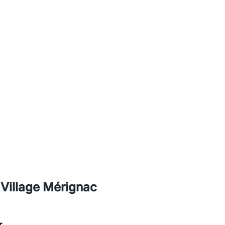
illage Mérignac
r