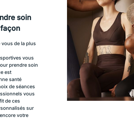
endre soin
 façon
e vous de la plus
s sportives vous
our prendre soin
ue est
nne santé
hoix de séances
essionnels vous
fit de ces
rsonnalisés sur
encore votre