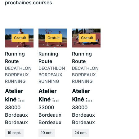
prochaines courses.
Gratuit
Gratuit
Gratuit
Running
Running
Running
Route
Route
Route
DECATHLON
DECATHLON
DECATHLON
BORDEAUX
BORDEAUX
BORDEAUX
RUNNING
RUNNING
RUNNING
Atelier
Atelier
Atelier
kiné :
Kiné :
Kiné :
33000
33000
33000
Renforcement
Technique
Récupération,
Bordeaux
Bordeaux
Bordeaux
spécifique
de course
Nutrition,
Bordeaux
Bordeaux
Bordeaux
du
& Foulée
Prévention
coureur
🏃‍♂️
19 sept.
10 oct.
24 oct.