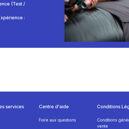
ence (Test /
Expérience :
es services
Centre d'aide
Conditions Lé
n
Foire aux questions
Conditions géné
vente