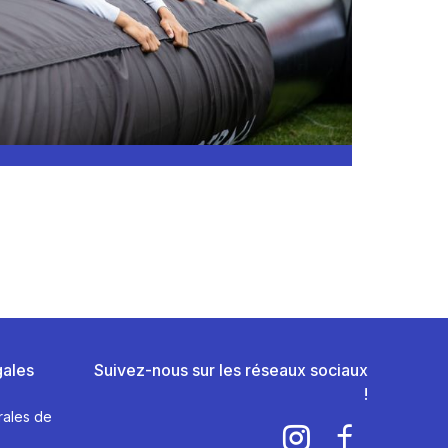
gales
Suivez-nous sur les réseaux sociaux
!
rales de