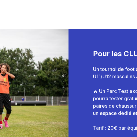
Pour les CL
Un tournoi de foot
U11/U12 masculins 
🔥 Un Parc Test ex
pourra tester gratu
paires de chaussur
un espace dédié et
Tarif : 20€ par éq