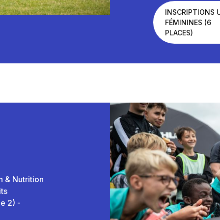
INSCRIPTIONS 
FÉMININES (6
PLACES)
 & Nutrition
its
e 2) -