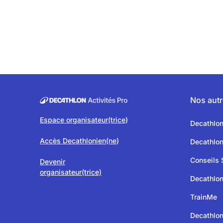
Nos autr
Espace organisateur(trice
)
Decathlo
Accès Decathlonien(ne
)
Decathlo
Conseils 
Devenir
organisateur(trice)
Decathlon
TrainMe
Decathlon