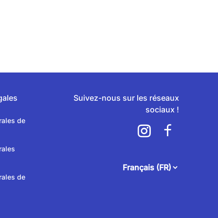
gales
Suivez-nous sur les réseaux
sociaux !
rales de
rales
attendee.footer.language.
rales de