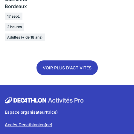
soirée
Bordeaux
sportive
exclusive
17 sept.
2 heures
Adultes (+ de 18 ans)
VOIR PLUS D'ACTIVITÉS
Espace organisateur(trice
)
Accès Decathlonien(ne
)