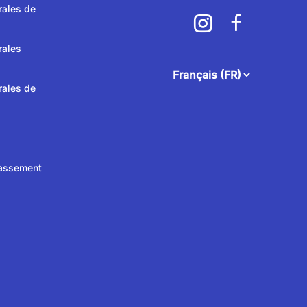
rales de
rales
attendee.footer.language.
rales de
lassement