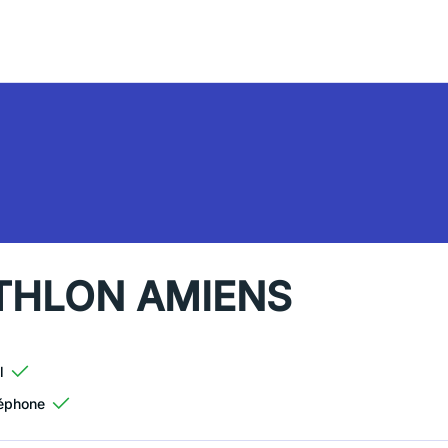
THLON AMIENS
l
éphone