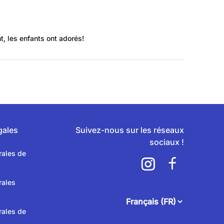
, les enfants ont adorés!
gales
Suivez-nous sur les réseaux
sociaux !
rales de
rales
attendee.footer.language.
rales de