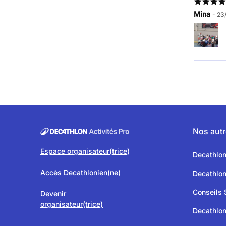
Mina
- 23
Nos autr
Espace organisateur(trice
)
Decathlo
Accès Decathlonien(ne
)
Decathlo
Conseils 
Devenir
organisateur(trice)
Decathlon