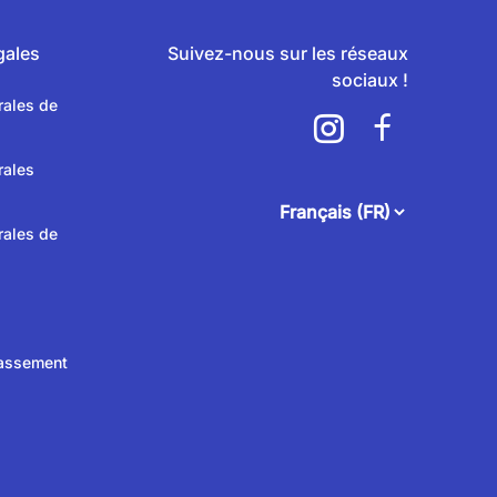
gales
Suivez-nous sur les réseaux
sociaux !
rales de
rales
attendee.footer.language.
rales de
lassement